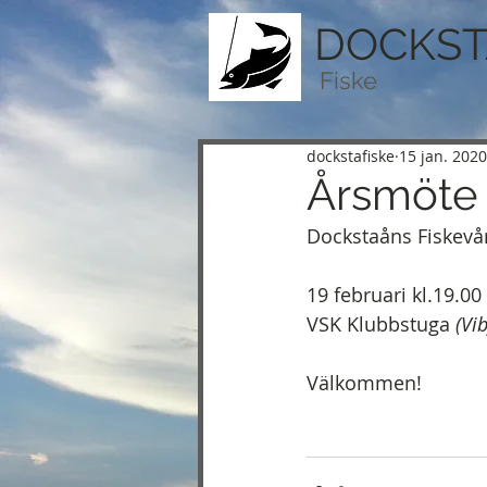
DOCKST
Fiske
dockstafiske
15 jan. 2020
Årsmöte
Dockstaåns Fiskevår
19 februari kl.19.00
VSK Klubbstuga 
(Vi
Välkommen!