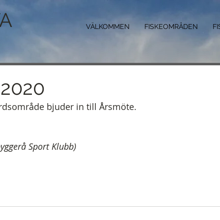
A
VÄLKOMMEN
FISKEOMRÅDEN
F
 2020
dsområde bjuder in till Årsmöte.
byggerå Sport Klubb)